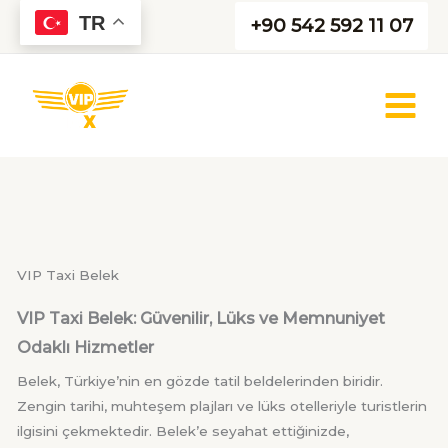
İçeriğe
TR
+90 542 592 11 07
atla
VIP Taxi Belek
VIP Taxi Belek: Güvenilir, Lüks ve Memnuniyet
Odaklı Hizmetler
Belek, Türkiye’nin en gözde tatil beldelerinden biridir.
Zengin tarihi, muhteşem plajları ve lüks otelleriyle turistlerin
ilgisini çekmektedir. Belek’e seyahat ettiğinizde,