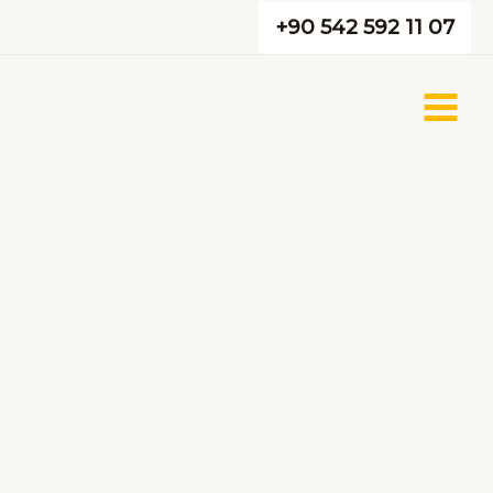
İçeriğe
+90 542 592 11 07
atla